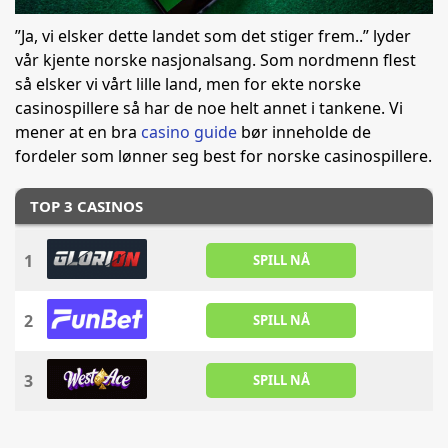
”Ja, vi elsker dette landet som det stiger frem..” lyder
vår kjente norske nasjonalsang. Som nordmenn flest
så elsker vi vårt lille land, men for ekte norske
casinospillere så har de noe helt annet i tankene. Vi
mener at en bra
casino guide
bør inneholde de
fordeler som lønner seg best for norske casinospillere.
TOP 3 CASINOS
1
SPILL NÅ
2
SPILL NÅ
3
SPILL NÅ