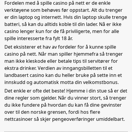
Fordelen med å spille casino på nett er de enkle
verktøyene som behøves før oppstart. Alt du trenger
er din laptop og internett. Hvis din laptop skulle trenge
batteri, så kan du alltids koble til din lader. Nå er ikke
casino lenger kun for de få priviligerte, men for alle
spille interesserte fra fylt 18 år.
Det eksisterer et hav av fordeler for å kunne spille
casino på nett. Når man spiller hjemmefra så trenger
man ikke kleskode eller betale tips til servitører for
ekstra drinker. Verdien av inngangsbilletten til et
landbasert casino kan du heller bruke på sette inn et
innskudd og automatisk motta din velkomstbonus.
Det enkle er ofte det beste! Hjemme i din stue så er det
dine regler som gjelder. Når du vinner stort, så trenger
du ikke fundere på hvordan du kan få dine gevinster
over til den norske grensen, fordi hos flere
nettcasinoer så skjer pengeoverføringer umiddelbart.